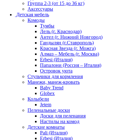
Группа 2-3 (от 15 до 36 кг)
Аксессуары
Детская мебель
Комоды
Тумбы
Лель (г. Краснодар)
Антел (г. Нижний Новгород)
Гандылян (г.Ставрополь)
Красная Звезда (г. Можга)
Алмаз – Мебель (г. Москва)
Erbesi (Италия)
Папалони (Россия – Италия)
Островок уюта
Стульчики для кормления
Манежи, манеж-кровать
Baby Trend
Globex
Колыбели
Jetem
Пеленальные доски
Доски для пеленания
Настилы на комод
Детские комнаты
Pali (Италия)
Erbesi (Италия)