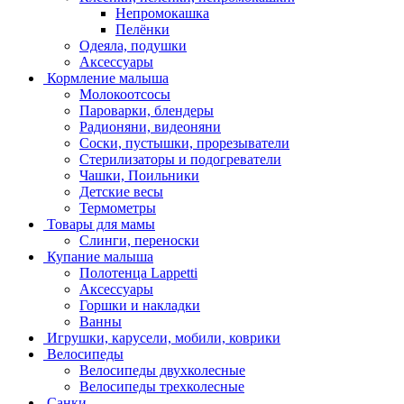
Непромокашка
Пелёнки
Одеяла, подушки
Аксессуары
Кормление малыша
Молокоотсосы
Пароварки, блендеры
Радионяни, видеоняни
Соски, пустышки, прорезыватели
Стерилизаторы и подогреватели
Чашки, Поильники
Детские весы
Термометры
Товары для мамы
Слинги, переноски
Купание малыша
Полотенца Lappetti
Аксессуары
Горшки и накладки
Ванны
Игрушки, карусели, мобили, коврики
Велосипеды
Велосипеды двухколесные
Велосипеды трехколесные
Санки