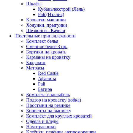
Шкафы
Кубаньлесстрой (Лель)
Pali (Италия)
Кроватки машинки
Ходунки, прыгунки
Шезлонги - Качели
Постельные принадлежности
Комплект белья
Сменное бельё 3 пр.
Бортики на кровать
Карманы на кроватку
Балдахин
Матрасы
Red Castle
Афалина
Pali
Багира
Комплект в колыбель
Подзор на кроватку (юбка)
Простыни на резинке
Конверты на выписку
Комплект для круглых кроватей
Одеяла и пледы
Наматрасники
Клеёнки, пелёнки, непромокашки.