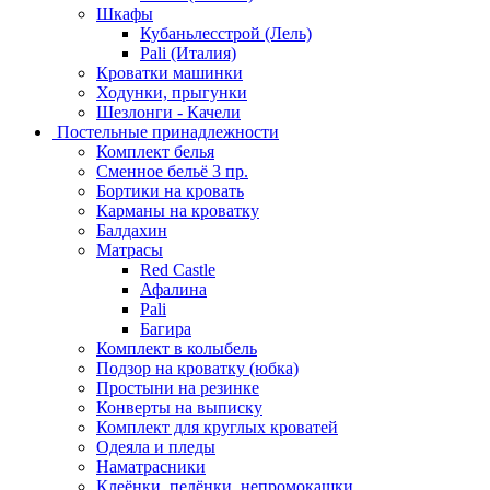
Шкафы
Кубаньлесстрой (Лель)
Pali (Италия)
Кроватки машинки
Ходунки, прыгунки
Шезлонги - Качели
Постельные принадлежности
Комплект белья
Сменное бельё 3 пр.
Бортики на кровать
Карманы на кроватку
Балдахин
Матрасы
Red Castle
Афалина
Pali
Багира
Комплект в колыбель
Подзор на кроватку (юбка)
Простыни на резинке
Конверты на выписку
Комплект для круглых кроватей
Одеяла и пледы
Наматрасники
Клеёнки, пелёнки, непромокашки.