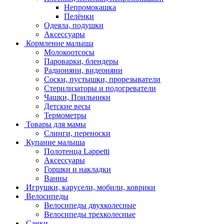
Непромокашка
Пелёнки
Одеяла, подушки
Аксессуары
Кормление малыша
Молокоотсосы
Пароварки, блендеры
Радионяни, видеоняни
Соски, пустышки, прорезыватели
Стерилизаторы и подогреватели
Чашки, Поильники
Детские весы
Термометры
Товары для мамы
Слинги, переноски
Купание малыша
Полотенца Lappetti
Аксессуары
Горшки и накладки
Ванны
Игрушки, карусели, мобили, коврики
Велосипеды
Велосипеды двухколесные
Велосипеды трехколесные
Санки