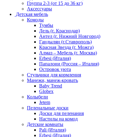
Группа 2-3 (от 15 до 36 кг)
Аксессуары
Детская мебель
Комоды
Тумбы
Лель (г. Краснодар)
Антел (г. Нижний Новгород)
Гандылян (г.Ставрополь)
Красная Звезда (г. Можга)
Алмаз – Мебель (г. Москва)
Erbesi (Италия)
Папалони (Россия – Италия)
Островок уюта
Стульчики для кормления
Манежи, манеж-кровать
Baby Trend
Globex
Колыбели
Jetem
Пеленальные доски
Доски для пеленания
Настилы на комод
Детские комнаты
Pali (Италия)
Erbesi (Италия)