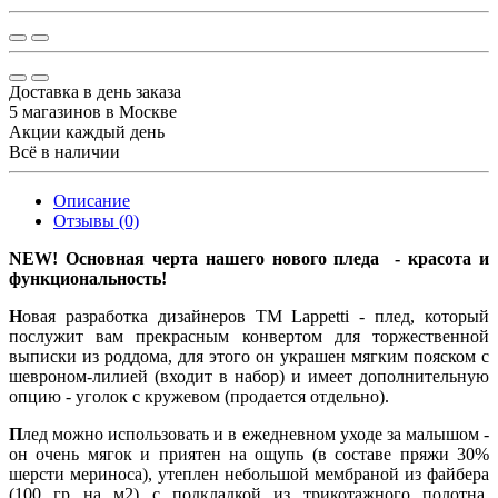
Доставка в день заказа
5 магазинов в Москве
Акции каждый день
Всё в наличии
Описание
Отзывы (0)
NEW! Основная черта нашего нового пледа - красота и
функциональность!
Н
овая разработка дизайнеров ТМ Lappetti - плед, который
послужит вам прекрасным конвертом для торжественной
выписки из роддома, для этого он украшен мягким пояском с
шевроном-лилией (входит в набор) и имеет дополнительную
опцию - уголок с кружевом (продается отдельно).
П
лед можно использовать и в ежедневном уходе за малышом -
он очень мягок и приятен на ощупь (в составе пряжи 30%
шерсти мериноса), утеплен небольшой мембраной из файбера
(100 гр на м2) с подкладкой из трикотажного полотна,