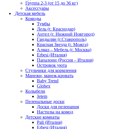
Группа 2-3 (от 15 до 36 кг)
Аксессуары
Детская мебель
Комоды
Тумбы
Лель (г. Краснодар)
Антел (г. Нижний Новгород)
Гандылян (г.Ставрополь)
Красная Звезда (г. Можга)
Алмаз – Мебель (г. Москва)
Erbesi (Италия)
Папалони (Россия – Италия)
Островок уюта
Стульчики для кормления
Манежи, манеж-кровать
Baby Trend
Globex
Колыбели
Jetem
Пеленальные доски
Доски для пеленания
Настилы на комод
Детские комнаты
Pali (Италия)
Erbesi (Италия)