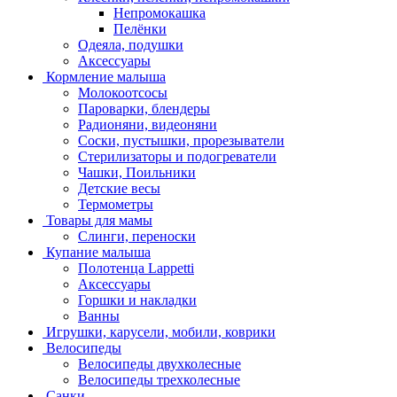
Непромокашка
Пелёнки
Одеяла, подушки
Аксессуары
Кормление малыша
Молокоотсосы
Пароварки, блендеры
Радионяни, видеоняни
Соски, пустышки, прорезыватели
Стерилизаторы и подогреватели
Чашки, Поильники
Детские весы
Термометры
Товары для мамы
Слинги, переноски
Купание малыша
Полотенца Lappetti
Аксессуары
Горшки и накладки
Ванны
Игрушки, карусели, мобили, коврики
Велосипеды
Велосипеды двухколесные
Велосипеды трехколесные
Санки