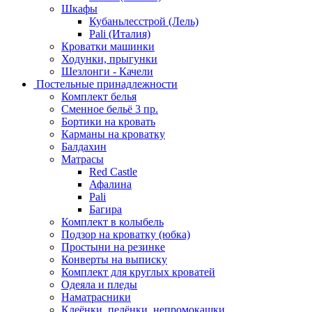
Шкафы
Кубаньлесстрой (Лель)
Pali (Италия)
Кроватки машинки
Ходунки, прыгунки
Шезлонги - Качели
Постельные принадлежности
Комплект белья
Сменное бельё 3 пр.
Бортики на кровать
Карманы на кроватку
Балдахин
Матрасы
Red Castle
Афалина
Pali
Багира
Комплект в колыбель
Подзор на кроватку (юбка)
Простыни на резинке
Конверты на выписку
Комплект для круглых кроватей
Одеяла и пледы
Наматрасники
Клеёнки, пелёнки, непромокашки.