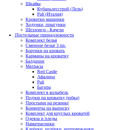
Шкафы
Кубаньлесстрой (Лель)
Pali (Италия)
Кроватки машинки
Ходунки, прыгунки
Шезлонги - Качели
Постельные принадлежности
Комплект белья
Сменное бельё 3 пр.
Бортики на кровать
Карманы на кроватку
Балдахин
Матрасы
Red Castle
Афалина
Pali
Багира
Комплект в колыбель
Подзор на кроватку (юбка)
Простыни на резинке
Конверты на выписку
Комплект для круглых кроватей
Одеяла и пледы
Наматрасники
Клеёнки, пелёнки, непромокашки.