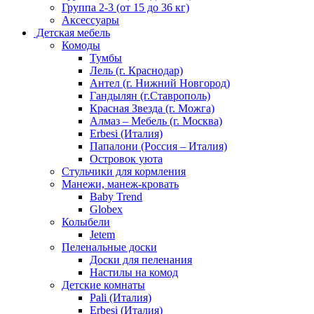
Группа 2-3 (от 15 до 36 кг)
Аксессуары
Детская мебель
Комоды
Тумбы
Лель (г. Краснодар)
Антел (г. Нижний Новгород)
Гандылян (г.Ставрополь)
Красная Звезда (г. Можга)
Алмаз – Мебель (г. Москва)
Erbesi (Италия)
Папалони (Россия – Италия)
Островок уюта
Стульчики для кормления
Манежи, манеж-кровать
Baby Trend
Globex
Колыбели
Jetem
Пеленальные доски
Доски для пеленания
Настилы на комод
Детские комнаты
Pali (Италия)
Erbesi (Италия)