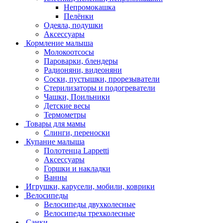
Непромокашка
Пелёнки
Одеяла, подушки
Аксессуары
Кормление малыша
Молокоотсосы
Пароварки, блендеры
Радионяни, видеоняни
Соски, пустышки, прорезыватели
Стерилизаторы и подогреватели
Чашки, Поильники
Детские весы
Термометры
Товары для мамы
Слинги, переноски
Купание малыша
Полотенца Lappetti
Аксессуары
Горшки и накладки
Ванны
Игрушки, карусели, мобили, коврики
Велосипеды
Велосипеды двухколесные
Велосипеды трехколесные
Санки